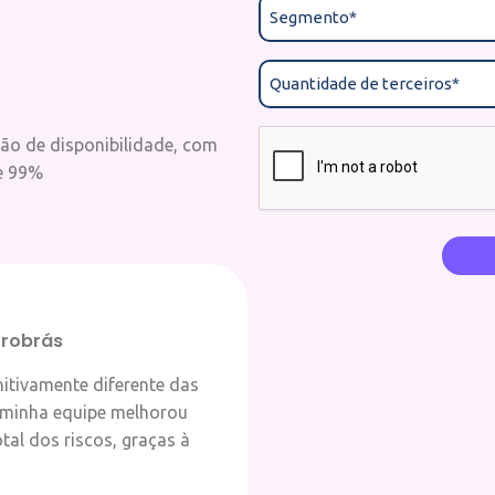
ão de disponibilidade, com
e 99%
Marcel
trobrás
Gestor f
nitivamente diferente das
“A soluçã
 minha equipe melhorou
outras. A
tal dos riscos, graças à
muito e t
ferrament