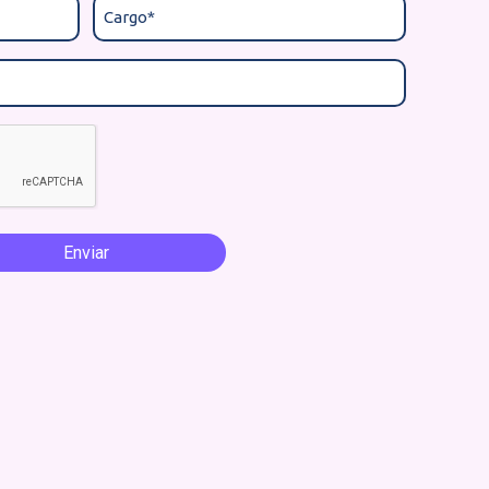
o Silva
inanceiro da Petrobrás
o da BexUP é definitivamente diferente das
 produtividade da minha equipe melhorou
emos o controle total dos riscos, graças à
a.”